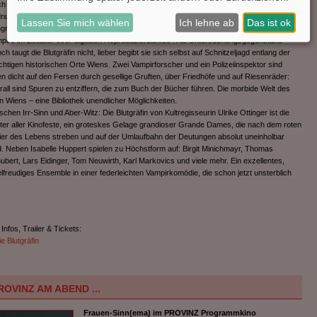
h auch die Konkurrenz ist hinter dem Buch her: eine Allianz aus Vegetariern und
nungsmächten will sie und ihre Wiener Vampir-Bande dingfest machen. Und ein
Lassen Sie mich wählen
Ich lehne ab
Das ist ok
gress kleingeistiger Geisteswissenschaftler plant gar die Analyse der „Identität der
pire im Zeitalter ihrer digitalen Reproduzierbarkeit“. Als Untersuchungsgegenstand
ch taugt die Blutgräfin nicht, lieber begibt sie sich selbst auf Schnitzeljagd entlang der
chtigen historischen Orte Wiens. Zwei Vampirforscher und ein Polizeiinspektor sind
en dicht auf den Fersen durch gesellige Gruften, über Friedhöfe und auf Riesenräder:
rall sind Spuren zu entziffern, die zum Buch der Bücher führen. Die morbide Welt des
en Wiens – eine Bibliothek unendlicher Möglichkeiten.
schen Irr-Sinn und Aber-Witz: Die Blutgräfin von Kultregisseurin Ulrike Ottinger ist die
ter aller Kinofeste, ein groteskes Gelage grandioser Grande Dames, die nach dem roten
xier des Lebens streben und auf der Umlaufbahn der Deutungen absolut uneinholbar
d. Neben Isabelle Huppert spielen zu Höchstform auf: Birgit Minichmayr, Thomas
ubert, Lars Eidinger, Tom Neuwirth, Karl Markovics und viele mehr. Ein exzellentes,
elfreudiges Ensemble in einer federleichten Vampirkomödie, die schon jetzt unsterblich
 Infos, Trailer & Tickets:
e Blutgräfin
ROVINZ AM ABEND ...
Frauen-Sinn(ema) im PROVINZ Programmkino