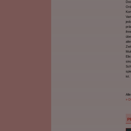
Doc
Ord
Kon
Vam
jedo
prä
ihn
übe
alt
Zwi
Mut
Eli
sin
Sch
spi
ist.
Alle
» Di
P