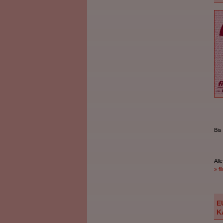
Bis
Alle
» f
E
K