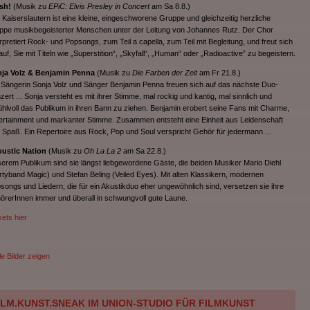
sh!
(Musik zu
EPiC: Elvis Presley in Concert
am Sa 8.8.)
 Kaiserslautern ist eine kleine, eingeschworene Gruppe und gleichzeitig herzliche
ppe musikbegeisterter Menschen unter der Leitung von Johannes Rutz. Der Chor
erpretiert Rock- und Popsongs, zum Teil a capella, zum Teil mit Begleitung, und freut sich
auf, Sie mit Titeln wie „Superstition“, „Skyfall“, „Human“ oder „Radioactive” zu begeistern.
ja Volz & Benjamin Penna
(Musik zu
Die Farben der Zeit
am Fr 21.8.)
 Sängerin Sonja Volz und Sänger Benjamin Penna freuen sich auf das nächste Duo-
zert ... Sonja versteht es mit ihrer Stimme, mal rockig und kantig, mal sinnlich und
ühlvoll das Publikum in ihren Bann zu ziehen. Benjamin erobert seine Fans mit Charme,
ertainment und markanter Stimme. Zusammen entsteht eine Einheit aus Leidenschaft
 Spaß. Ein Repertoire aus Rock, Pop und Soul verspricht Gehör für jedermann ...
ustic Nation
(Musik zu
Oh La La 2
am Sa 22.8.)
erem Publikum sind sie längst liebgewordene Gäste, die beiden Musiker Mario Diehl
rtyband Magic) und Stefan Beling (Veiled Eyes). Mit alten Klassikern, modernen
songs und Liedern, die für ein Akustikduo eher ungewöhnlich sind, versetzen sie ihre
örer­Innen immer und überall in schwungvoll gute Laune.
kets hier
le Bilder zeigen
ILM.KUNST.SNEAK IM UNION-STUDIO FÜR FILMKUNST