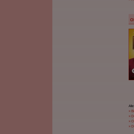
O
Alle
» B
» D
» O
» Di