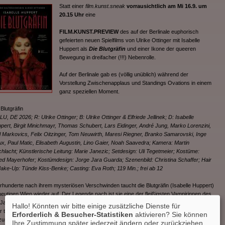
Statt einer
film.kunst.sneak
vorrausichtlich am Mi 16.9. um
20.15 Uhr
eine
FILM.KUNST.PREVIEW
des auf der Berlinale euphorisch
gefeierten neuen Spielfilms von Ulrike Ottinger mit Isabelle
Huppert als
Die Blutgräfin
und einer Ikone der queeren
Bewegung in dreifacher (!!!) Nebenrolle.
Auf der Berlinale gab es (völlig unüblich) während der
Vorstellung Zwischenapplaus und Standings Ovations in einem
ganz speziellen Moment.
Blutgräfin
LU, DE 2026; R: Ulrike Ottinger; B: Ulrike Ottinger & Elfriede Jellinek; D: Isabelle
pert, Birgit Minichmayr, Thomas Schubert, Lars Eidinger, André Jung, Marko Lorenzini,
l Markovics, Felix Oitzinger, Tom Neuwirth, Maresi Riegner, Branko Samarovski, Inge
x, Paul Matic, Elisabeth Augustin, Lino Gaier, Noah Saavedra; Kamera: Martin
hlacht; Künstlerische Leitung: Marie Janezic; Setdesign: Uli Tegetmeier; Kostüme:
red Mayerhofer; Kostümdesign: Jorge Jara Guarda; Szenenbild: Christina Schaffer; Hair
ake-Up: Tünde Kiss-Benke; Casting: Eva Roth; 119 Min.; frei ab 12
rhunderte nach ihrem mysteriösen Verschwinden taucht die Blutgräfin (Isabelle Huppert)
heutigen Wien wieder auf. Der Legende nach ist sie eine der fleißigsten Vampirinnen des
 Jahrhunderts, die sich reihenweise Dienstmädchen schmecken ließ. Gemeinsam mit
Hallo! Könnten wir bitte einige zusätzliche Dienste für
er treuen Zofe Hermine (Birgit Minichmayr) versucht sie, ein gefährliches Buch
Erforderlich & Besucher-Statistiken
aktivieren? Sie können
zuspüren, das die Macht besitzt, alles Böse zu vernichten – einschließlich Vampire.
Ihre Zustimmung später jederzeit ändern oder zurückziehen.