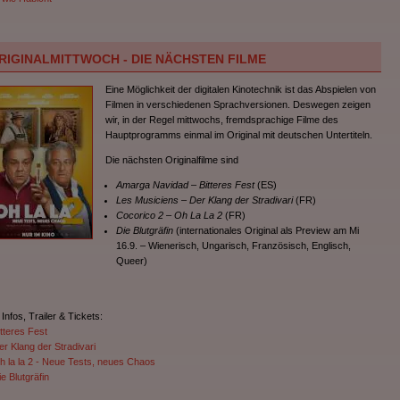
RIGINALMITTWOCH - DIE NÄCHSTEN FILME
Eine Möglichkeit der digitalen Kinotechnik ist das Abspielen von
Filmen in verschiedenen Sprachversionen. Deswegen zeigen
wir, in der Regel mittwochs, fremdsprachige Filme des
Hauptprogramms einmal im Original mit deutschen Untertiteln.
Die nächsten Originalfilme sind
Amarga Navidad – Bitteres Fest
(ES)
Les Musiciens – Der Klang der Stradivari
(FR)
Cocorico 2 – Oh La La 2
(FR)
Die Blutgräfin
(internationales Original als Preview am Mi
16.9. – Wienerisch, Ungarisch, Französisch, Englisch,
Queer)
 Infos, Trailer & Tickets:
itteres Fest
er Klang der Stradivari
h la la 2 - Neue Tests, neues Chaos
e Blutgräfin