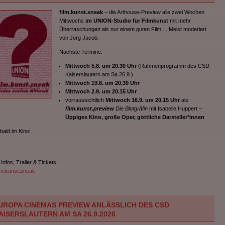
film.kunst.sneak
– die Arthouse-Preview alle zwei Wochen
Mittwochs
im UNION-Studio für Filmkunst
mit mehr
Überraschungen als nur einem guten Film ... Meist moderiert
von Jörg Jacob.
Nächste Termine:
Mittwoch 5.8. um 20.30 Uhr
(Rahmenprogramm des CSD
Kaiserslautern am Sa 26.9.)
Mittwoch 19.8. um 20.30 Uhr
Mittwoch 2.9. um 20.15 Uhr
vorraussichtlich
Mittwoch 16.9. um 20.15 Uhr
als
film.kunst.preview
Die Blutgräfin
mit Isabelle Huppert –
Üppiges Kino, große Oper, göttliche Darsteller*innen
 bald im Kino!
 Infos, Trailer & Tickets:
ilm.kunst.sneak
UROPA CINEMAS PREVIEW ANLÄSSLICH DES CSD
AISERSLAUTERN AM SA 26.9.2026