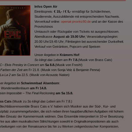
Infos Open Air
Eintrittspreis:
€ 15,- / € 5,-
ermäßigt für Schüler/innen,
Studierende, Auszubildende mit entsprechendem Nachweis.
Vorverkauf online:
openair.provinz80.de
und an der Kasse des
Provinzkinos
Umtausch oder Rückgabe von Tickets ist ausgeschlossen.
Abendkasse
August ab 19.00 Uhr
; Veranstaltungsbeginn:
20.00 Uhr/19.45 Uhr; Filmbeginn bei ausreichender Dunkelheit.
Verkauf von Getränken, Popcorn und Speisen
Unser Angebot in
Krämers Hof
:
So klingt das Leben
am
Fr 7.8.
(Musik von Brass Cats)
C– Elvis Presley in Concert
am
Sa 8.8.
(Musik von Fresh!)
 Farben der Zeit
am Fr 21.8. (Musik von Sonja Volz & Benjamin Penna)
La La 2
am Sa 22.5. (Musik von Acoustic Nation)
er Angebot im
Schwimmbad Alsenborn
:
 Wunderweltenbaum
am Fr 14.8.
sion Impossible – The Final Reckoning
am Sa 15.8.
ss Cats
(Musik zu
So klingt das Leben
am Fr 7.8.)
Blechbläserensemble Brass Cats e.V. haben sich Musiker aus der Süd-, Kur- und
tpfalz zusammengefunden, die sich neben ihren hauptberuflichen Aufgaben mit hohem
ellen Einsatz der Kammermusik widmen. Das Ensemble interpretiert in 10-er Besetzung
ke aus allen musikalischen Stilrichtungen sowohl in Originalkompositionen als auch
rbeitungen von der Renaissance bis hin zu Werken zeitgenössischer Komponisten.