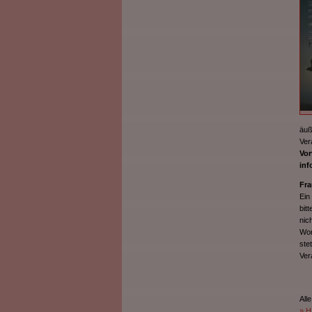
äuß
Ver
Vor
inf
Fra
Ein
bit
nic
Wor
ste
Ver
Alle
» H