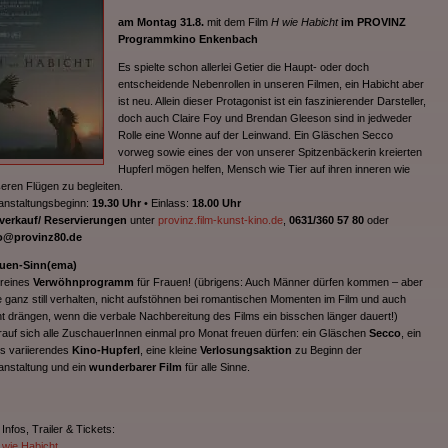
am Montag 31.8.
mit dem Film
H wie Habicht
im PROVINZ
Programmkino Enkenbach
Es spielte schon allerlei Getier die Haupt- oder doch
entscheidende Nebenrollen in unseren Filmen, ein Habicht aber
ist neu. Allein dieser Protagonist ist ein faszinierender Darsteller,
doch auch Claire Foy und Brendan Gleeson sind in jedweder
Rolle eine Wonne auf der Leinwand. Ein Gläschen Secco
vorweg sowie eines der von unserer Spitzenbäckerin kreierten
Hupferl mögen helfen, Mensch wie Tier auf ihren inneren wie
eren Flügen zu begleiten.
anstaltungsbeginn:
19.30 Uhr
• Einlass:
18.00 Uhr
verkauf/ Reservierungen
unter
provinz.film-kunst-kino.de
,
0631/360 57 80
oder
o@provinz80.de
uen-Sinn(ema)
 reines
Verwöhnprogramm
für Frauen! (übrigens: Auch Männer dürfen kommen – aber
te ganz still verhalten, nicht aufstöhnen bei romantischen Momenten im Film und auch
ht drängen, wenn die verbale Nachbereitung des Films ein bisschen länger dauert!)
auf sich alle ZuschauerInnen einmal pro Monat freuen dürfen: ein Gläschen
Secco
, ein
ts variierendes
Kino-Hupferl
, eine kleine
Verlosungsaktion
zu Beginn der
anstaltung und ein
wunderbarer Film
für alle Sinne.
 Infos, Trailer & Tickets:
 wie Habicht