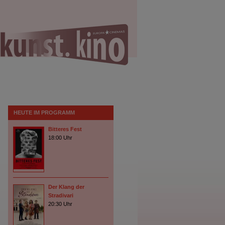
HEUTE IM PROGRAMM
Bitteres Fest
18:00
Uhr
Der Klang der
Stradivari
20:30
Uhr