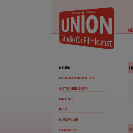
N
H
NEUES
PROGRAMM/TICKETS
GUTSCHEINSHOP
EINTRITT
INFO
KURZFILME
O
SAALMIETE