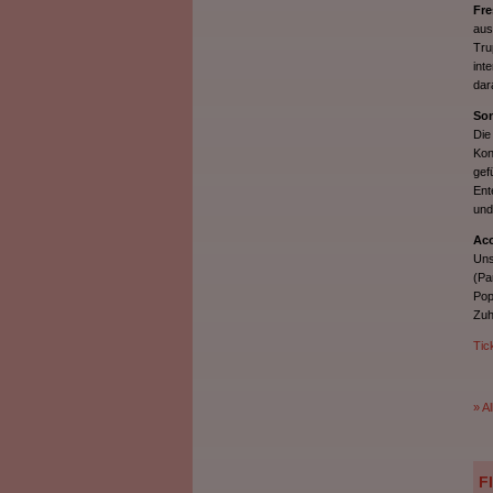
Fre
aus
Tru
int
dar
Son
Die
Kon
gef
Ent
und
Aco
Uns
(Pa
Pop
Zuh
Tic
» Al
F