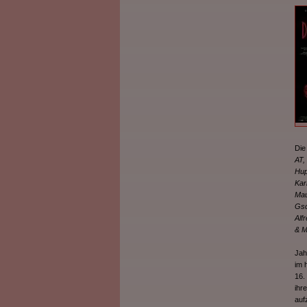
Die 
AT, 
Hup
Kar
Mau
Gsc
Alf
& M
Jah
im 
16.
ihr
auf