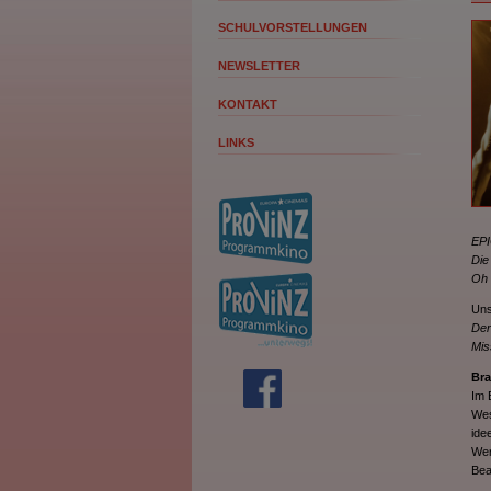
SCHULVORSTELLUNGEN
NEWSLETTER
KONTAKT
LINKS
EPI
Die
Oh 
Uns
Der
Mis
Bra
Im 
Wes
ide
Wer
Bea