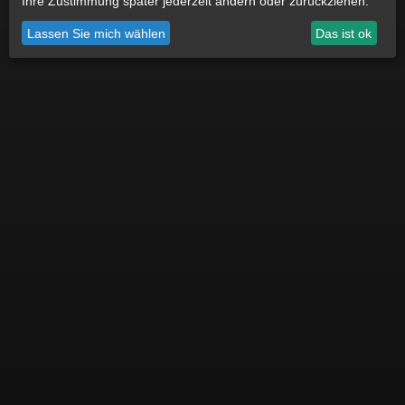
Ihre Zustimmung später jederzeit ändern oder zurückziehen.
Datenschutz
Impressum
Cookie Einstellungen
Lassen Sie mich wählen
Das ist ok