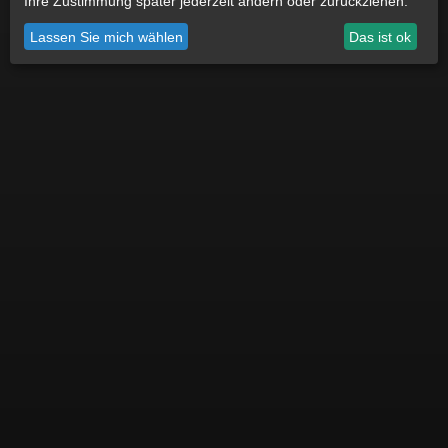
Ihre Zustimmung später jederzeit ändern oder zurückziehen.
Datenschutz
Impressum
Cookie Einstellungen
Lassen Sie mich wählen
Das ist ok