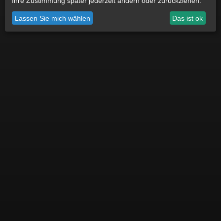
Ihre Zustimmung später jederzeit ändern oder zurückziehen.
Datenschutz
Impressum
Cookie Einstellungen
Lassen Sie mich wählen
Das ist ok