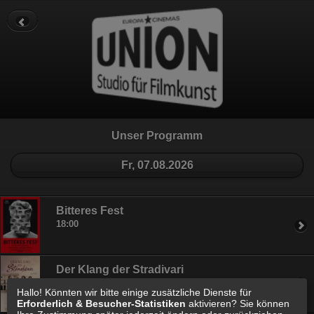
Datenschutz
Impressum
Cookie Einstellungen
Unser Programm
Fr, 07.08.2026
Bitteres Fest
18:00
Der Klang der Stradivari
20:30
Hallo! Könnten wir bitte einige zusätzliche Dienste für
Erforderlich & Besucher-Statistiken
aktivieren? Sie können