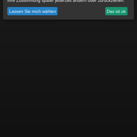
Ihre Zustimmung später jederzeit ändern oder zurückziehen.
Datenschutz
Impressum
Cookie Einstellungen
Lassen Sie mich wählen
Das ist ok