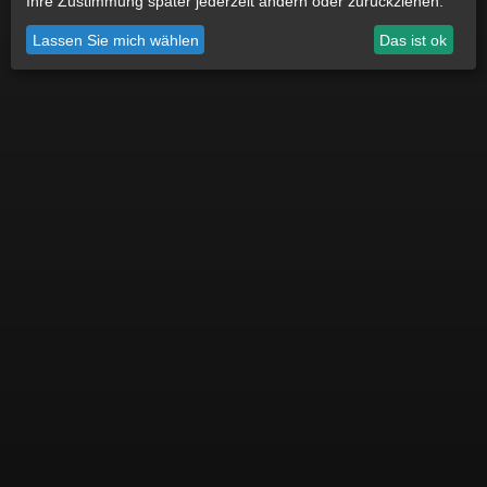
Ihre Zustimmung später jederzeit ändern oder zurückziehen.
Datenschutz
Impressum
Cookie Einstellungen
Lassen Sie mich wählen
Das ist ok