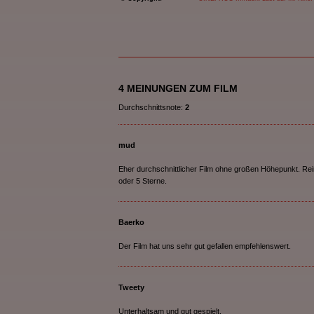
4 MEINUNGEN ZUM FILM
Durchschnittsnote:
2
mud
Eher durchschnittlicher Film ohne großen Höhepunkt. Reiß
oder 5 Sterne.
Baerko
Der Film hat uns sehr gut gefallen empfehlenswert.
Tweety
Unterhaltsam und gut gespielt.