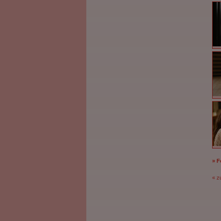
» 
« z