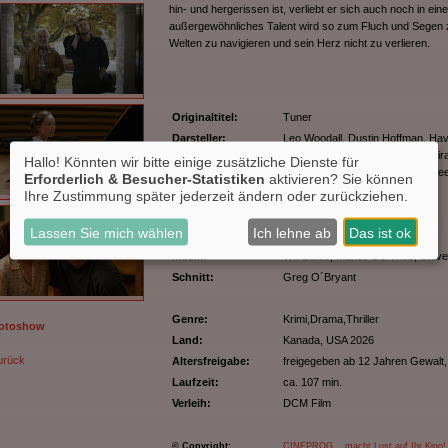
hin- und hergerissen ist, verliebt er sich auch noch in ei
außergewöhnliches Talent wird so zum Fluch und Segen z
Welten zu navigieren und sein Herz nicht zu verlieren.
Originaltitel:
Tuner
Darsteller:
Leo Woodall, Dustin Hoffman, Hav
Feldshuh, C.S. Lee, Nissan Sakira
Hallo! Könnten wir bitte einige zusätzliche Dienste für
Jonnie Park, Amy Lee, Dorren Le
Erforderlich & Besucher-Statistiken
aktivieren? Sie können
Regie:
Daniel Roher
Ihre Zustimmung später jederzeit ändern oder zurückziehen.
Drehbuch:
Daniel Roher, Robert Ramsey
Lassen Sie mich wählen
Ich lehne ab
Das ist ok
Kamera:
Lowell A. Meyer
Musik:
Will Bates, Marius De Vries, Steve
Schnitt:
Greg O´Bryant
Genre:
Krimi,Drama,Thriller
Fotoshow
Land:
Kanada, USA 2026
urück
Altersfreigabe:
freigegeben ab 12 Jahren
Gewalt,
Laufzeit:
ca. 107 min.
Verleih:
DCM Film
© Copyright:
CINEPROG ...macht Lust auf Ihr Kino!