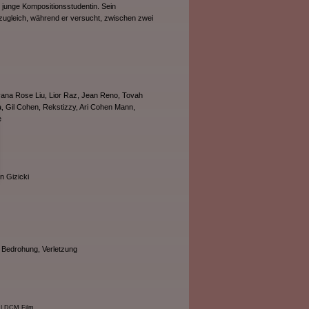
ne junge Kompositionsstudentin. Sein
ugleich, während er versucht, zwischen zwei
ana Rose Liu, Lior Raz, Jean Reno, Tovah
, Gil Cohen, Rekstizzy, Ari Cohen Mann,
e
n Gizicki
 Bedrohung, Verletzung
| DCM Film