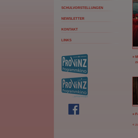
SCHULVORSTELLUNGEN
NEWSLETTER
KONTAKT
LINKS
» 
zu
» 
« z