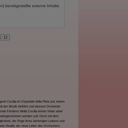
en)
bereitgestellte externe Inhalte
K: 12
rin Cecilia im Ospedale della Pieta auf, einem
elt der Musik einführt und dessen Orchester
bende Förderer bleibt Cecilia immer hinter einer
n wahrgenommen werden soll. Doch mit dem
glichkeit, der Enge ihres bisherigen Lebens und
nio Vivaldi, der neue Leiter des Orchesters,