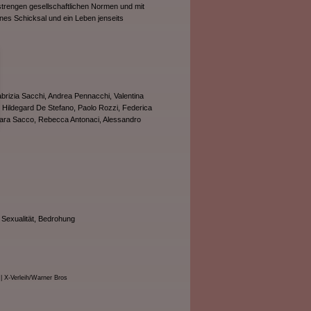
strengen gesellschaftlichen Normen und mit
enes Schicksal und ein Leben jenseits
abrizia Sacchi, Andrea Pennacchi, Valentina
, Hildegard De Stefano, Paolo Rozzi, Federica
hiara Sacco, Rebecca Antonaci, Alessandro
 Sexualität, Bedrohung
| X-Verleih/Warner Bros