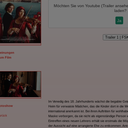
Möchten Sie von
Youtube (Trailer anseh
laden?
Ja
Trailer 1 | FS
Meinungen
m Film
Im Venedig des 18. Jahrhunderts wächst die begabte Geige
Fotoshow
Heim für verwaiste Mädchen, das die Kinder dort in die W
international anerkannt ist. Bei ihren Auftritten für wohlha
urück
Maske verborgen, da sie nicht als eigenständige Perso
Eintreffen eines neuen Lehrers erhält sie erstmals die Mö
der Aussicht auf eine arrangierte Ehe zu entkommen. Anto