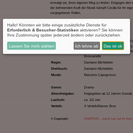
ermutigt sie, ihren eigenen Weg zu finden. Entgegen den 
der befreienden Kraft der Musik kämpft Cecilia für ihr eig
vorgegebener Rollen.
Hallo! Könnten wir bitte einige zusätzliche Dienste für
Erforderlich & Besucher-Statistiken
aktivieren? Sie können
Ihre Zustimmung später jederzeit ändern oder zurückziehen.
Originaltitel:
Primavera
Darsteller:
Tecla Insolia, Michele Riondino, F
Lassen Sie mich wählen
Ich lehne ab
Das ist ok
Belle, Stefano Accorsi, Miko Jarry
Girardello, Cosima Centurioni, C
Bressanello
Regie:
Damiano Michieletto
Drehbuch:
Damiano Michieletto
Musik:
Massimo Capogrosso
Genre:
Drama
Altersfreigabe:
freigegeben ab 12 Jahren
Gewalt,
Laufzeit:
ca. 111 min.
Verleih:
X-Verleih/Warner Bros
© Copyright:
CINEPROG ...macht Lust auf Ihr Kino!