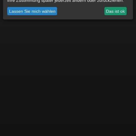
Ihre Zustimmung später jederzeit ändern oder zurückziehen.
Datenschutz
Impressum
Cookie Einstellungen
Lassen Sie mich wählen
Das ist ok