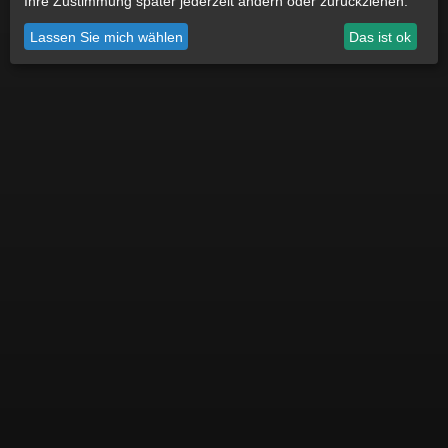
Ihre Zustimmung später jederzeit ändern oder zurückziehen.
Datenschutz
Impressum
Cookie Einstellungen
Lassen Sie mich wählen
Das ist ok