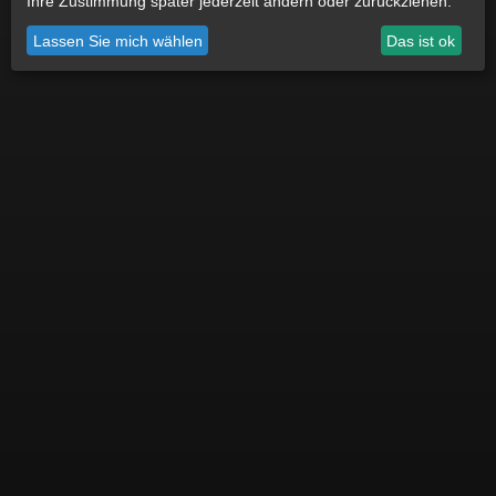
Ihre Zustimmung später jederzeit ändern oder zurückziehen.
Datenschutz
Impressum
Cookie Einstellungen
Lassen Sie mich wählen
Das ist ok