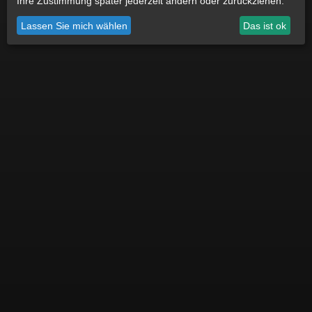
Ihre Zustimmung später jederzeit ändern oder zurückziehen.
Datenschutz
Impressum
Cookie Einstellungen
Lassen Sie mich wählen
Das ist ok