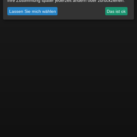
Ihre Zustimmung später jederzeit ändern oder zurückziehen.
Datenschutz
Impressum
Cookie Einstellungen
Lassen Sie mich wählen
Das ist ok