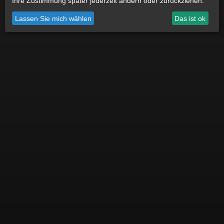
Ihre Zustimmung später jederzeit ändern oder zurückziehen.
Datenschutz
Impressum
Cookie Einstellungen
Lassen Sie mich wählen
Das ist ok